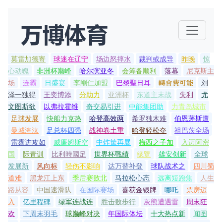
莫雷加德寄
球迷在辽宁
场边怒摔水
裁判或成导
昨晚
惊
心动魄
非洲杯巅峰
哈尔滨亚冬
会筹备顺利
落幕
尼克斯主
场
连霸
日盛宴
李剛仁加盟
巴黎聖日耳
轉會費可能
刘
泽一独得
王奕博添
分助力
亚洲杯
东道主末战
失利
尤
文图斯欲
以弗拉霍维
奇交易引进
中能集团助
力青岛城市
足球发展
快船力克热
哈登高效两
希罗独木难
伯恩茅斯遭
曼城淘汰
足总杯四强
战神卷土重
哈登轻松夺
祖巴茨全场
雷霆进攻如
威廉姆斯空
中炸筐再展
梅西之子加
入迈阿密
国
际青训
比利時國足
世界杯戰績
總覽
雄安创新
全球
发展新
风向标
轻伤不影响
达万替补登
球队战术之
四川蜀
道难
黑龙江上东
季后赛败北
马拉松心态
远离短跑焦
人生
路从容
中国速滑队
在国际赛场
喜获金银牌
哪吒
票房迈
入
亿里程碑
绿军连战连
胜击败步行
灰熊遭遇雷
周末狂
欢
下周末羽毛
球巅峰对决
年国际体坛
十大热点新
闻图