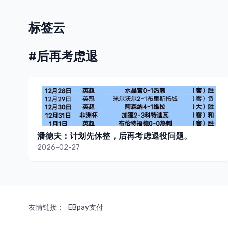
标签云
#后再考虑退
潘德夫：计划先休整，后再考虑退役问题。
2026-02-27
友情链接：
EBpay支付