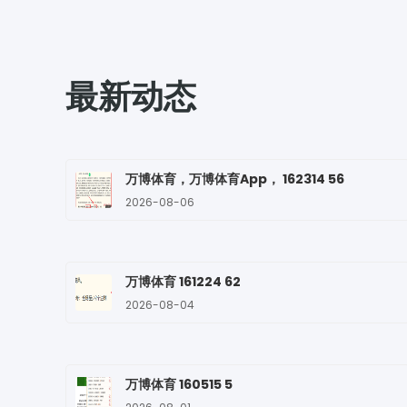
最新动态
万博体育，万博体育App， 162314 56
2026-08-06
万博体育 161224 62
2026-08-04
万博体育 160515 5