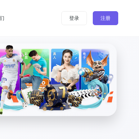
们
登录
注册