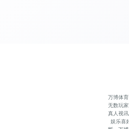
万博体育
无数玩家
真人视讯
娱乐喜