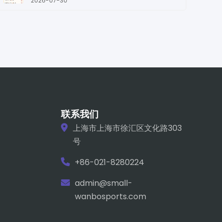
2026-07-30
联系我们
上海市上海市徐汇区文化路303
号
+86-021-8280224
admin@small-
wanbosports.com