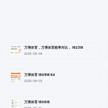
万博体育，万博体育赔率对比， 162315
2026-08-06
万博体育 160916 64
2026-08-03
万博体育 160516