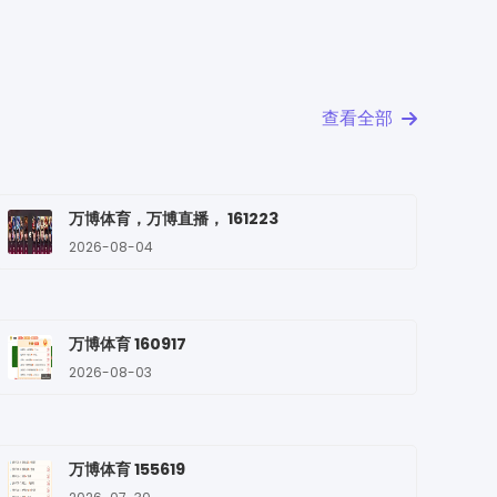
查看全部
万博体育，万博直播， 161223
2026-08-04
万博体育 160917
2026-08-03
万博体育 155619