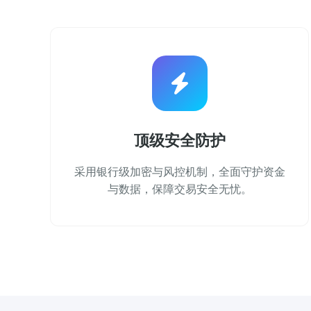
顶级安全防护
采用银行级加密与风控机制，全面守护资金
与数据，保障交易安全无忧。