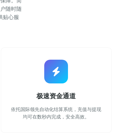
有保障。简
用户随时随
供贴心服
极速资金通道
依托国际领先自动化结算系统，充值与提现
均可在数秒内完成，安全高效。