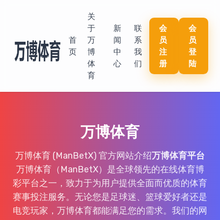
关
于
新
联
会
会
首
万
闻
系
员
员
页
博
中
我
注
登
体
心
们
册
陆
育
万博体育
万博体育 (ManBetX) 官方网站介绍
万博体育平台
万博体育（ManBetX）是全球领先的在线体育博
彩平台之一，致力于为用户提供全面而优质的体育
赛事投注服务。无论您是足球迷、篮球爱好者还是
电竞玩家，万博体育都能满足您的需求。我们的网