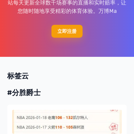
站每天更新全球数千场赛事的直播和实时赔率，让
您随时随地享受精彩的体育体验。万博Ma
立即注册
标签云
#分胜爵士