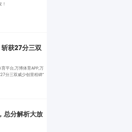
发！
，斩获27分三双
体育平台,万博体育APP,万
27分三双威少创里程碑”
，总分解析大放