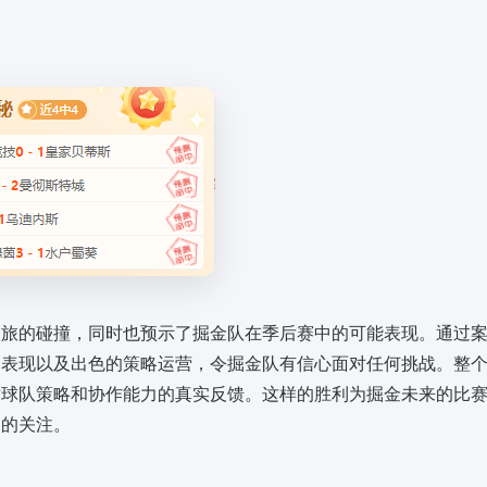
劲旅的碰撞，同时也预示了掘金队在季后赛中的可能表现。通过
出表现以及出色的策略运营，令掘金队有信心面对任何挑战。整
对球队策略和协作能力的真实反馈。这样的胜利为掘金未来的比
迷的关注。