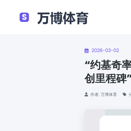
S
2026-03-02
“约基奇
创里程碑
作者: 万博体育