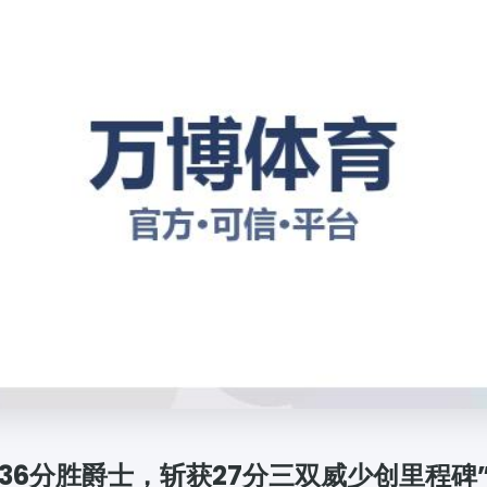
36分胜爵士，斩获27分三双威少创里程碑