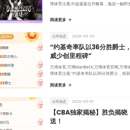
博体育注册,中超盛宴拉开帷幕，激战一触即
阅读更多
2026-03-02
公司动态
“约基奇率队以36分胜爵士
威少创里程碑”
万博体育,万博ManBetX,万博体育官网,万博
博体育注册,“约基奇率队以36分胜爵士，斩获
阅读更多
2026-03-01
公司动态
【CBA独家揭秘】胜负揭晓
送！