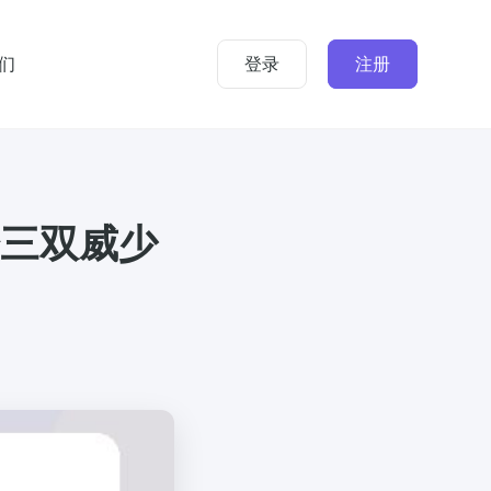
们
登录
注册
分三双威少