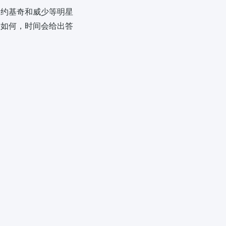
。约基奇和威少等明星
来如何，时间会给出答