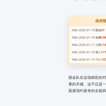
掘金队在这场精彩的对
赛的关键。这不仅是
面展现约基奇的全能