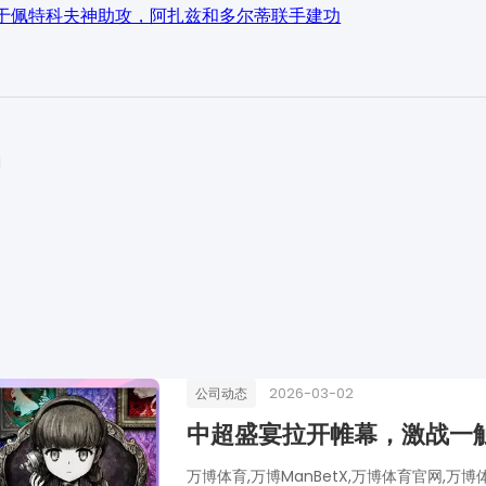
于佩特科夫神助攻，阿扎兹和多尔蒂联手建功
2026-03-02
公司动态
中超盛宴拉开帷幕，激战一
万博体育,万博ManBetX,万博体育官网,万博