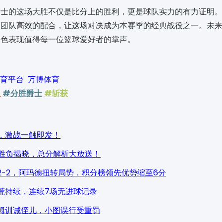
爵士的这场大胜不仅是比分上的胜利，更是球队实力的有力证明
个团队高效的配合，让这场对决成为本赛季的经典战役之一。未
出色表现值得每一位篮球爱好者的掌声。
体育平台
万博体育
队
#分胜爵士
#斩获
，激战一触即发！
】胜负揭晓，总分解析大放送！
2-2，阿玛德扭转局势，积分榜领先优势缩至6分
荒持续，连续7场无进球记录
姆训诫侄儿，小图误行受重罚