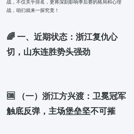
战，不仅关乎排名，更将深刻影响季后赛的格局和心理
战，咱们就来一探究竟！
🌈 一、近期状态：浙江复仇心
切，山东连胜势头强劲
🆒 （一）浙江方兴渡：卫冕冠军
触底反弹，主场堡垒坚不可摧