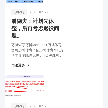
2026-02-27
公司动态
潘德夫：计划先休
整，后再考虑退役问
题。
万博体育,万博ManBetX,万博体育
官网,万博体育平台,万博体育APP,万
博体育注册,潘德夫：计划先休整，
后再考虑退役问题。
阅读更多
2026-02-26
公司动态