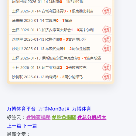
万博体育平台
万博ManBetX
万博体育
标签云：
#独家揭秘
#胜负揭晓
#总分解析大
上一篇
下一篇
最新文章：