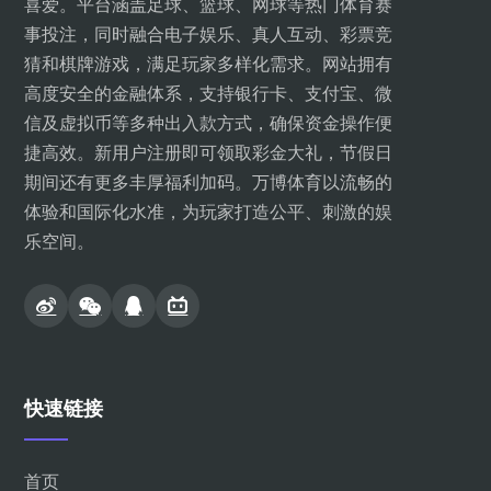
喜爱。平台涵盖足球、篮球、网球等热门体育赛
事投注，同时融合电子娱乐、真人互动、彩票竞
猜和棋牌游戏，满足玩家多样化需求。网站拥有
高度安全的金融体系，支持银行卡、支付宝、微
信及虚拟币等多种出入款方式，确保资金操作便
捷高效。新用户注册即可领取彩金大礼，节假日
期间还有更多丰厚福利加码。万博体育以流畅的
体验和国际化水准，为玩家打造公平、刺激的娱
乐空间。
快速链接
首页