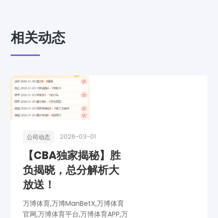
相关动态
2026-03-01
公司动态
【CBA独家揭秘】胜
负揭晓，总分解析大
放送！
万博体育,万博ManBetX,万博体育
官网,万博体育平台,万博体育APP,万