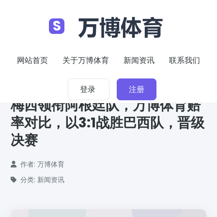
S
网站首页
关于万博体育
新闻资讯
联系我们
作者：万博体育 发布日期：2026-06-03
登录
注册
梅西领衔阿根廷队，万博体育赔
率对比，以3:1战胜巴西队，晋级
决赛
作者: 万博体育
分类: 新闻资讯