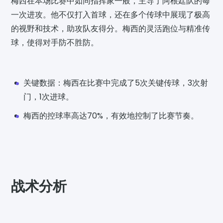
梅西在本场比赛中如同指挥家一般，主导了阿根廷队的每
一次进攻。他不仅打入首球，还在多个传球中展现了极高
的视野和技术，助攻队友得分。梅西的灵活跑位与精准传
球，使得对手防不胜防。
关键数据：梅西在比赛中完成了5次关键传球，3次射
门，1次进球。
梅西的控球率高达70%，有效地控制了比赛节奏。
战术分析