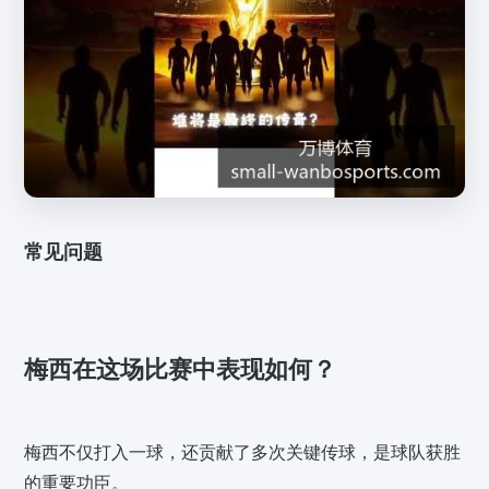
常见问题
梅西在这场比赛中表现如何？
梅西不仅打入一球，还贡献了多次关键传球，是球队获胜
的重要功臣。