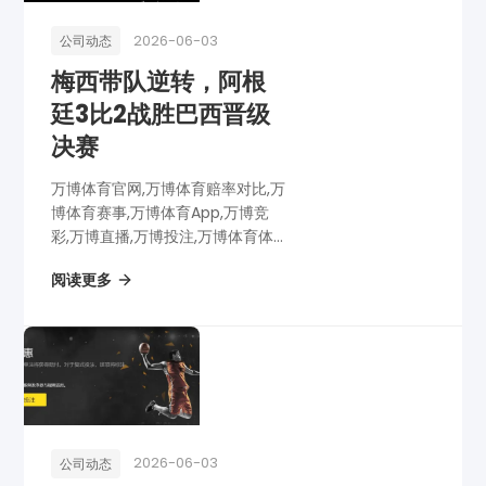
2026-06-03
公司动态
梅西带队逆转，阿根
廷3比2战胜巴西晋级
决赛
万博体育官网,万博体育赔率对比,万
博体育赛事,万博体育App,万博竞
彩,万博直播,万博投注,万博体育体
验,梅西带队逆转，阿根廷3比2战胜
阅读更多
巴西晋级决赛
2026-06-03
公司动态