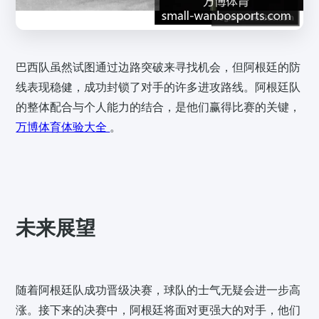
巴西队虽然试图通过边路突破来寻找机会，但阿根廷的防
线表现稳健，成功封锁了对手的许多进攻路线。阿根廷队
的整体配合与个人能力的结合，是他们赢得比赛的关键，
万博体育体验大全
。
未来展望
随着阿根廷队成功晋级决赛，球队的士气无疑会进一步高
涨。接下来的决赛中，阿根廷将面对更强大的对手，他们