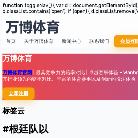
function toggleNav() { var d = document.getElementById('na
d.classList.contains('open'); if (open) { d.classList.remove('o
首页
关于万博体育
新闻中心
联系我们
会员登
万博体育
万博体育官网
| 最具竞争力的赔率对比 | 卓越赛事体验 - 
其行业领先的赔率对比、丰富的体育赛事以及创新的投注体验
立即注册
标签云
#根廷队以