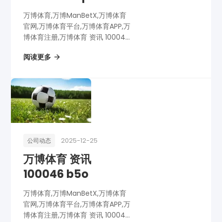
万博体育,万博ManBetX,万博体育
官网,万博体育平台,万博体育APP,万
博体育注册,万博体育 资讯 100041
hoq
阅读更多
2025-12-25
公司动态
万博体育 资讯
100046 b5o
万博体育,万博ManBetX,万博体育
官网,万博体育平台,万博体育APP,万
博体育注册,万博体育 资讯 100046