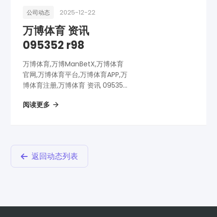
2025-12-22
公司动态
万博体育 资讯
095352 r98
万博体育,万博ManBetX,万博体育
官网,万博体育平台,万博体育APP,万
博体育注册,万博体育 资讯 095352
r98
阅读更多
返回动态列表