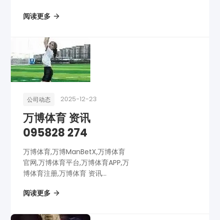
095827 6r1
阅读更多
2025-12-23
公司动态
万博体育 资讯
095828 274
万博体育,万博ManBetX,万博体育
官网,万博体育平台,万博体育APP,万
博体育注册,万博体育 资讯
095828 274
阅读更多