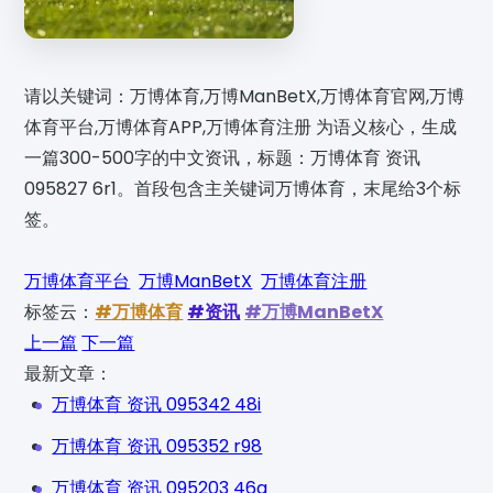
请以关键词：万博体育,万博ManBetX,万博体育官网,万博
体育平台,万博体育APP,万博体育注册 为语义核心，生成
一篇300-500字的中文资讯，标题：万博体育 资讯
095827 6r1。首段包含主关键词万博体育，末尾给3个标
签。
万博体育平台
万博ManBetX
万博体育注册
标签云：
#万博体育
#资讯
#万博ManBetX
上一篇
下一篇
最新文章：
万博体育 资讯 095342 48i
万博体育 资讯 095352 r98
万博体育 资讯 095203 46q