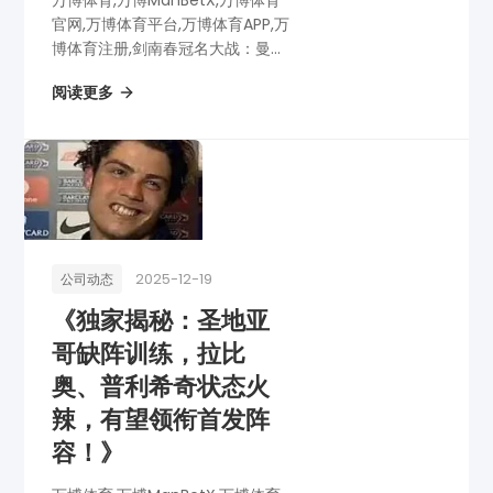
万博体育,万博ManBetX,万博体育
官网,万博体育平台,万博体育APP,万
博体育注册,剑南春冠名大战：曼城
对决多特蒙德，巅峰对决一触即
阅读更多
发！
2025-12-19
公司动态
《独家揭秘：圣地亚
哥缺阵训练，拉比
奥、普利希奇状态火
辣，有望领衔首发阵
容！》