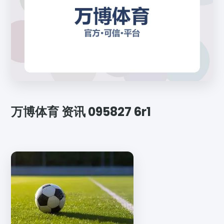
万博体育 资讯 095827 6r1