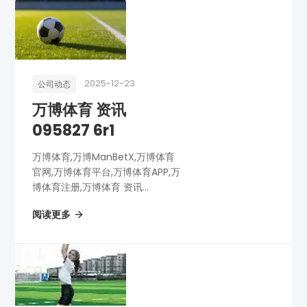
2025-12-23
公司动态
万博体育 资讯
095827 6r1
万博体育,万博ManBetX,万博体育
官网,万博体育平台,万博体育APP,万
博体育注册,万博体育 资讯
095827 6r1
阅读更多