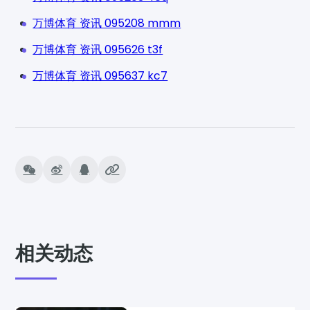
万博体育 资讯 095208 mmm
万博体育 资讯 095626 t3f
万博体育 资讯 095637 kc7
相关动态