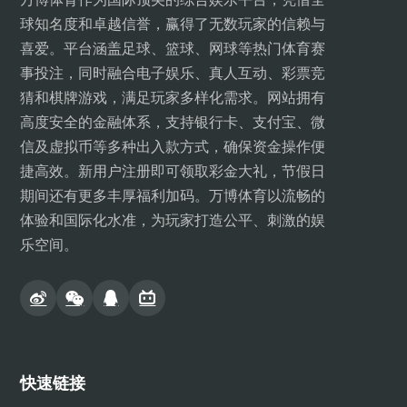
球知名度和卓越信誉，赢得了无数玩家的信赖与
喜爱。平台涵盖足球、篮球、网球等热门体育赛
事投注，同时融合电子娱乐、真人互动、彩票竞
猜和棋牌游戏，满足玩家多样化需求。网站拥有
高度安全的金融体系，支持银行卡、支付宝、微
信及虚拟币等多种出入款方式，确保资金操作便
捷高效。新用户注册即可领取彩金大礼，节假日
期间还有更多丰厚福利加码。万博体育以流畅的
体验和国际化水准，为玩家打造公平、刺激的娱
乐空间。
快速链接