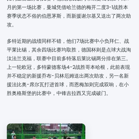
月的第一场比赛，曼城凭借哈兰德的梅开二度3-1战胜本
赛季状态不俗的伯恩茅斯，而新援谢尔基又送出了两次助
攻。
多特近期的战绩同样不错，他们7场比赛中小负拜仁、战
平莱比锡，其余四场比赛均取胜，德国杯则是点球大战淘
汰法兰克福，联赛中目前多特落后莱比锡两分排在第三。
上一轮欧冠，多特蒙德客场4-2战胜哥本哈根，此前表现
并不稳定的新援乔布-贝林厄姆送出两次助攻，另一名新
援法比奥-席尔瓦打进首球，而恩梅加则完成双响，在小
胜奥格斯堡的比赛中，中锋吉拉西又完成破门。