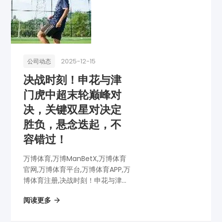
2025-12-15
公司动态
决战时刻！申花与津
门虎中超末轮巅峰对
决，关键双星对决定
胜负，悬念迭起，不
容错过！
万博体育,万博ManBetX,万博体育
官网,万博体育平台,万博体育APP,万
博体育注册,决战时刻！申花与津门
虎中超末轮巅峰对决，关键双星对
阅读更多
决定胜负，悬念迭起，不容错过！