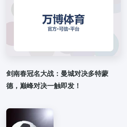
剑南春冠名大战：曼城对决多特蒙
德，巅峰对决一触即发！