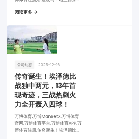
英超狂潮！多纳鲁马社交媒体揭
阅读更多
秘：一场比赛竟爆出9球盛宴！
2025-12-16
公司动态
传奇诞生！埃泽德比
战独中两元，13年首
现奇迹，三战热刺火
力全开轰入四球！
万博体育,万博ManBetX,万博体育
官网,万博体育平台,万博体育APP,万
博体育注册,传奇诞生！埃泽德比战
独中两元，13年首现奇迹，三战热