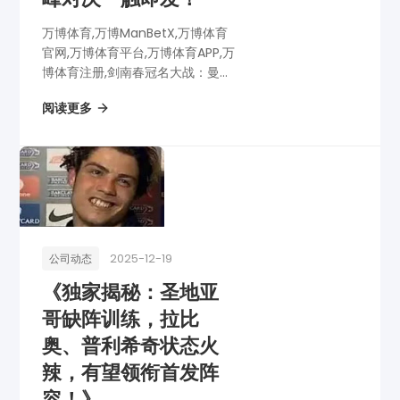
万博体育,万博ManBetX,万博体育
官网,万博体育平台,万博体育APP,万
博体育注册,剑南春冠名大战：曼城
对决多特蒙德，巅峰对决一触即
阅读更多
发！
2025-12-19
公司动态
《独家揭秘：圣地亚
哥缺阵训练，拉比
奥、普利希奇状态火
辣，有望领衔首发阵
容！》