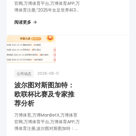
官网,万博体育平台,万博体育APP,万
博体育注册,“2025年女足世界杯32
强训练营选址揭晓”
阅读更多
2026-05-11
公司动态
波尔图对斯图加特：
欧联杯比赛及专家推
荐分析
万博体育,万博ManBetX,万博体育
官网,万博体育平台,万博体育APP,万
博体育注册,波尔图对斯图加特：欧
联杯比赛及专家推荐分析