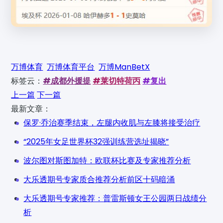
万博体育
万博体育平台
万博ManBetX
标签云：
#成都外援提
#莱切特荷丙
#复出
上一篇
下一篇
最新文章：
保罗·乔治赛季结束，左腿内收肌与左膝将接受治疗
“2025年女足世界杯32强训练营选址揭晓”
波尔图对斯图加特：欧联杯比赛及专家推荐分析
大乐透期号专家质合推荐分析前区十码暗涌
大乐透期号专家推荐：普雷斯顿女王公园两日战绩分
析