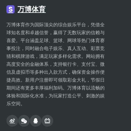
S
万博体育
万博体育作为国际顶尖的综合娱乐平台，凭借全
球知名度和卓越信誉，赢得了无数玩家的信赖与
喜爱。平台涵盖足球、篮球、网球等热门体育赛
事投注，同时融合电子娱乐、真人互动、彩票竞
猜和棋牌游戏，满足玩家多样化需求。网站拥有
高度安全的金融体系，支持银行卡、支付宝、微
信及虚拟币等多种出入款方式，确保资金操作便
捷高效。新用户注册即可领取彩金大礼，节假日
期间还有更多丰厚福利加码。万博体育以流畅的
体验和国际化水准，为玩家打造公平、刺激的娱
乐空间。