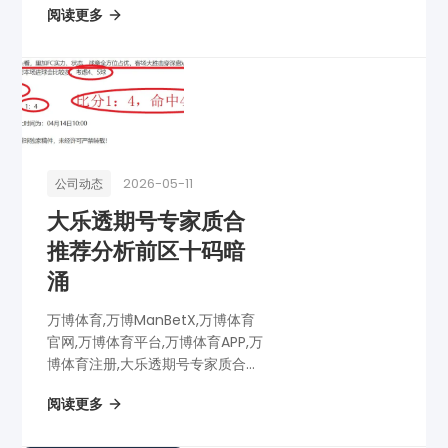
阅读更多
2026-05-11
公司动态
大乐透期号专家质合
推荐分析前区十码暗
涌
万博体育,万博ManBetX,万博体育
官网,万博体育平台,万博体育APP,万
博体育注册,大乐透期号专家质合推
荐分析前区十码暗涌
阅读更多