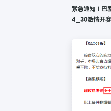
紧急通知！巴
4_30激情开赛