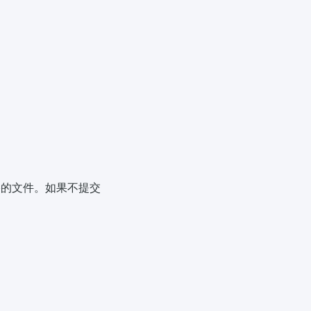
格的文件。如果不提交