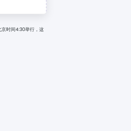
京时间4:30举行，这