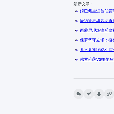
最新文章：
姆巴佩生涯首任意
唐納魯馬與多納魯
西蒙尼现场痛斥皇
保罗坚守立场：摒
尤文夏窗1.6亿引
佛罗伦萨VS帕尔