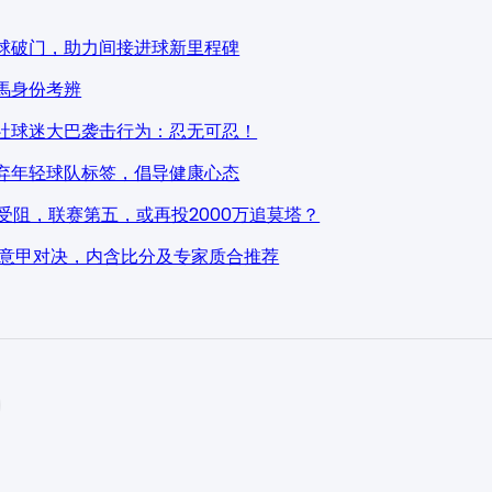
球破门，助力间接进球新里程碑
馬身份考辨
社球迷大巴袭击行为：忍无可忍！
弃年轻球队标签，倡导健康心态
援受阻，联赛第五，或再投2000万追莫塔？
马意甲对决，内含比分及专家质合推荐