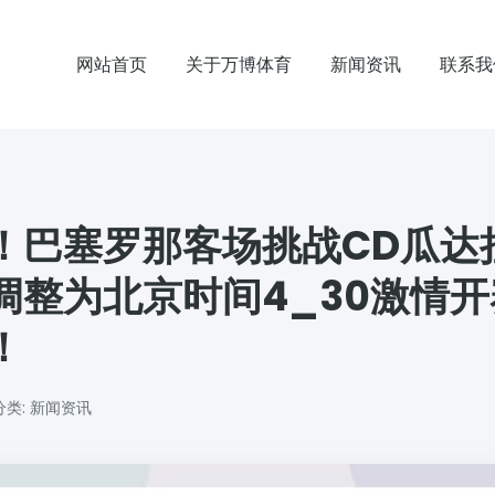
网站首页
关于万博体育
新闻资讯
联系我
！巴塞罗那客场挑战CD瓜达
整为北京时间4_30激情开赛
！
分类: 新闻资讯