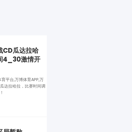
战CD瓜达拉哈
4_30激情开
体育平台,万博体育APP,万
D瓜达拉哈拉，比赛时间调
过！