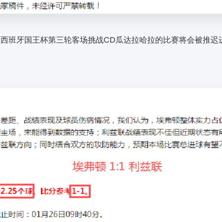
西班牙国王杯第三轮客场挑战CD瓜达拉哈拉的比赛将会被推迟