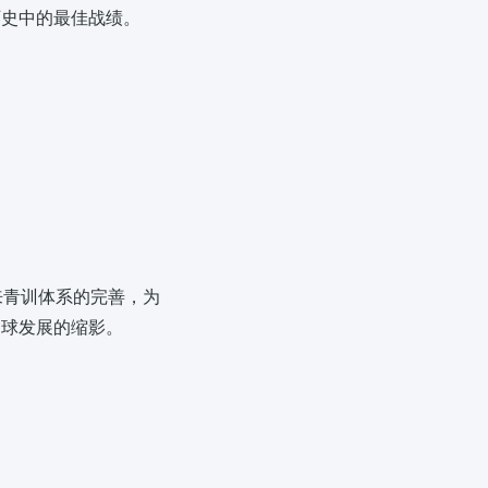
历史中的最佳战绩。
来青训体系的完善，为
足球发展的缩影。