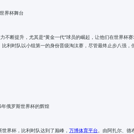
耀世界杯舞台
力不断提升，尤其是“黄金一代”球员的崛起，让他们在世界杯
上，比利时队以小组第一的身份晋级淘汰赛，尽管最终止步八强，
25年俄罗斯世界杯的辉煌
罗斯世界杯，比利时队达到了巅峰，
万博体育平台
。由阿扎尔、德