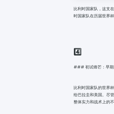
比利时国家队，这支
时国家队在历届世界
4️⃣
### 初试锋芒：早
比利时国家队的世界杯
给巴拉圭和美国。尽
整体实力和战术上的