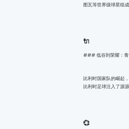
图瓦等世界级球星组
🔌
### 低谷到荣耀：
比利时国家队的崛起，
比利时足球注入了源
💞