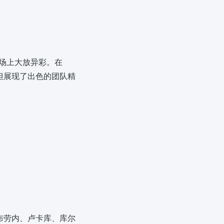
赛场上大放异彩。在
但展现了出色的团队精
布劳内、卢卡库、库尔