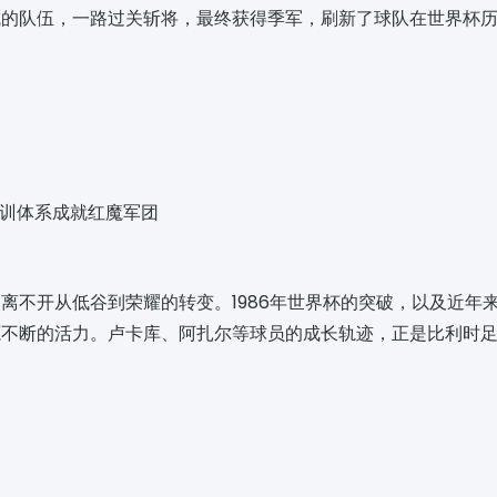
成的队伍，一路过关斩将，最终获得季军，刷新了球队在世界杯
青训体系成就红魔军团
离不开从低谷到荣耀的转变。1986年世界杯的突破，以及近年
源不断的活力。卢卡库、阿扎尔等球员的成长轨迹，正是比利时