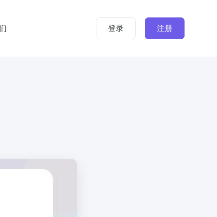
们
登录
注册