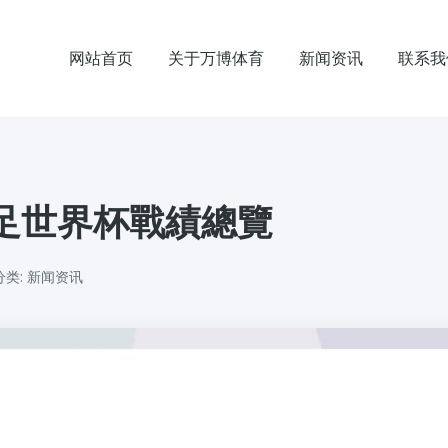
网站首页
关于万博体育
新闻资讯
联系我
足世界杯戰績總覽
分类: 新闻资讯