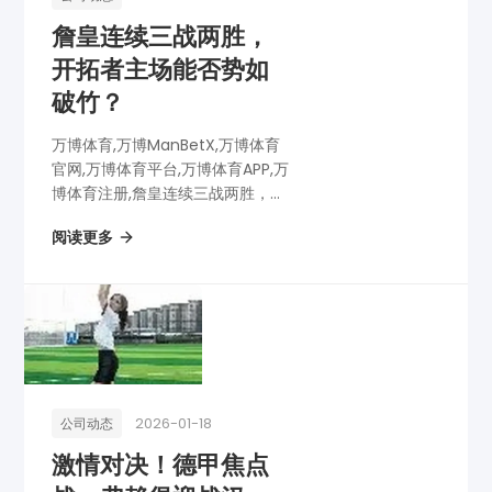
詹皇连续三战两胜，
开拓者主场能否势如
破竹？
万博体育,万博ManBetX,万博体育
官网,万博体育平台,万博体育APP,万
博体育注册,詹皇连续三战两胜，开
拓者主场能否势如破竹？
阅读更多
2026-01-18
公司动态
激情对决！德甲焦点