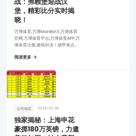
战：弗赖堡迎战汉
堡，精彩比分实时揭
晓！
万博体育,万博ManBetX,万博体育
官网,万博体育平台,万博体育APP,万
博体育注册,激情对决！德甲焦点
战：弗赖堡迎战汉堡，精彩比分实
阅读更多
时揭晓！
2026-01-18
公司动态
独家揭秘：上海申花
豪掷180万英镑，力邀