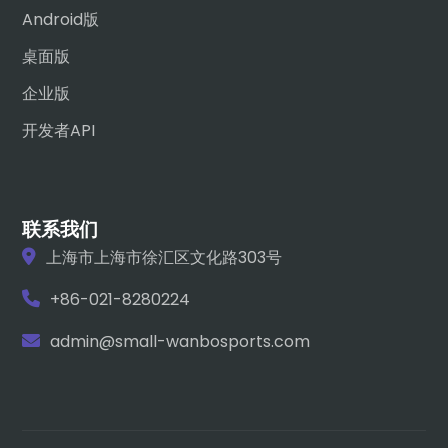
Android版
桌面版
企业版
开发者API
联系我们
上海市上海市徐汇区文化路303号
+86-021-8280224
admin@small-wanbosports.com