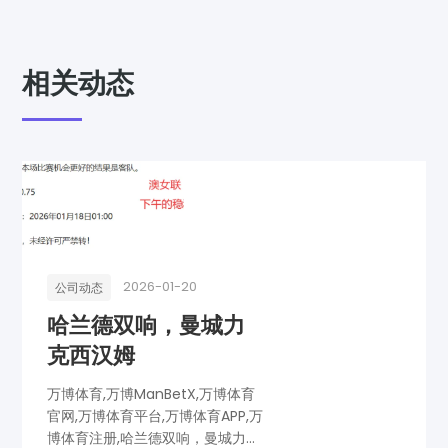
相关动态
2026-01-20
公司动态
哈兰德双响，曼城力
克西汉姆
万博体育,万博ManBetX,万博体育
官网,万博体育平台,万博体育APP,万
博体育注册,哈兰德双响，曼城力克