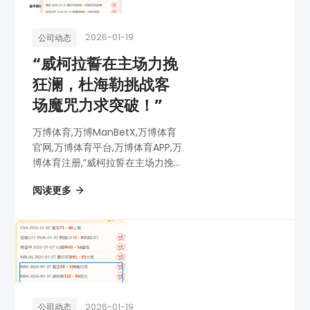
2026-01-19
公司动态
“威柯拉誓在主场力挽
狂澜，杜海勒挑战客
场魔咒力求突破！”
万博体育,万博ManBetX,万博体育
官网,万博体育平台,万博体育APP,万
博体育注册,“威柯拉誓在主场力挽
狂澜，杜海勒挑战客场魔咒力求突
阅读更多
破！”
2026-01-19
公司动态