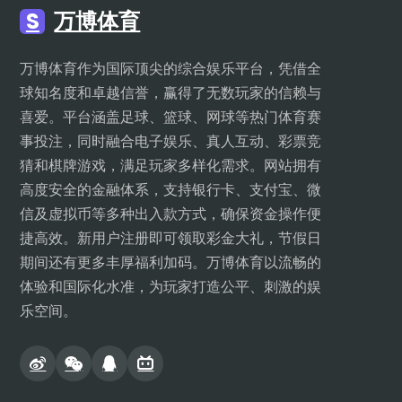
S
万博体育
万博体育作为国际顶尖的综合娱乐平台，凭借全
球知名度和卓越信誉，赢得了无数玩家的信赖与
喜爱。平台涵盖足球、篮球、网球等热门体育赛
事投注，同时融合电子娱乐、真人互动、彩票竞
猜和棋牌游戏，满足玩家多样化需求。网站拥有
高度安全的金融体系，支持银行卡、支付宝、微
信及虚拟币等多种出入款方式，确保资金操作便
捷高效。新用户注册即可领取彩金大礼，节假日
期间还有更多丰厚福利加码。万博体育以流畅的
体验和国际化水准，为玩家打造公平、刺激的娱
乐空间。