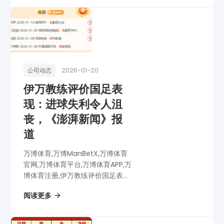
2026-01-20
公司动态
伊万教练评价国足表
现：进球失利令人沮
丧，《澎湃新闻》报
道
万博体育,万博ManBetX,万博体育
官网,万博体育平台,万博体育APP,万
博体育注册,伊万教练评价国足表
现：进球失利令人沮丧，《澎湃新
阅读更多
闻》报道