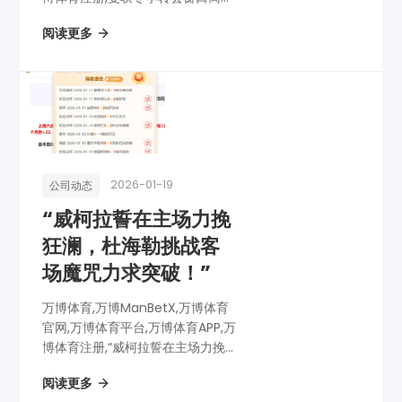
球员风采回顾：桑乔、范德贝克领
阅读更多
衔
2026-01-19
公司动态
“威柯拉誓在主场力挽
狂澜，杜海勒挑战客
场魔咒力求突破！”
万博体育,万博ManBetX,万博体育
官网,万博体育平台,万博体育APP,万
博体育注册,“威柯拉誓在主场力挽
狂澜，杜海勒挑战客场魔咒力求突
阅读更多
破！”