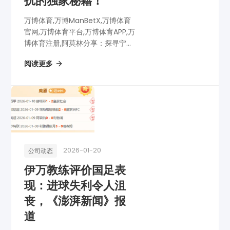
扰的独家秘籍！
万博体育,万博ManBetX,万博体育
官网,万博体育平台,万博体育APP,万
博体育注册,阿莫林分享：探寻宁静
心灵，远离网络纷扰的独家秘籍！
阅读更多
2026-01-20
公司动态
伊万教练评价国足表
现：进球失利令人沮
丧，《澎湃新闻》报
道