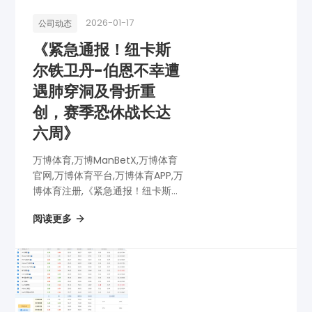
2026-01-17
公司动态
《紧急通报！纽卡斯
尔铁卫丹-伯恩不幸遭
遇肺穿洞及骨折重
创，赛季恐休战长达
六周》
万博体育,万博ManBetX,万博体育
官网,万博体育平台,万博体育APP,万
博体育注册,《紧急通报！纽卡斯尔
铁卫丹-伯恩不幸遭遇肺穿洞及骨
阅读更多
折重创，赛季恐休战长达六周》