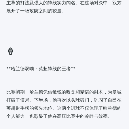
主导的打法及强大的锋线实力闻名。在这场对决中，双方
展开了一场攻防之间的较量。
🍦
**哈兰德双响：英超锋线的王者**
比赛初期，哈兰德凭借敏锐的嗅觉和精湛的射术，为曼城
打破了僵局。下半场，他再次以头球破门，巩固了自己在
英超射手榜的领先地位。这两个进球不仅体现了哈兰德的
个人能力，也彰显了他在高压比赛中的冷静与效率。