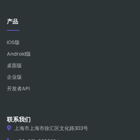
产品
iOS版
Android版
桌面版
企业版
开发者API
联系我们
上海市上海市徐汇区文化路303号