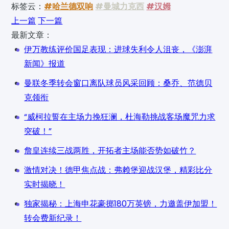
标签云：
#哈兰德双响
#曼城力克西
#汉姆
上一篇
下一篇
最新文章：
伊万教练评价国足表现：进球失利令人沮丧，《澎湃
新闻》报道
曼联冬季转会窗口离队球员风采回顾：桑乔、范德贝
克领衔
“威柯拉誓在主场力挽狂澜，杜海勒挑战客场魔咒力求
突破！”
詹皇连续三战两胜，开拓者主场能否势如破竹？
激情对决！德甲焦点战：弗赖堡迎战汉堡，精彩比分
实时揭晓！
独家揭秘：上海申花豪掷180万英镑，力邀盖伊加盟！
转会费新纪录！