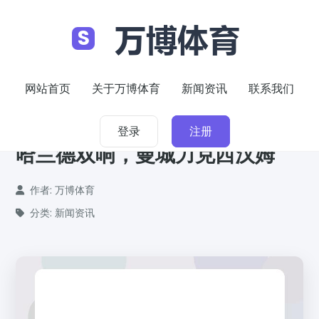
S
网站首页
关于万博体育
新闻资讯
联系我们
2026-01-20
登录
注册
哈兰德双响，曼城力克西汉姆
作者: 万博体育
分类: 新闻资讯