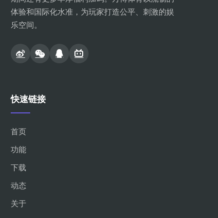
体验和国际化水准，为玩家打造公平、刺激的娱
乐空间。
快速链接
首页
功能
下载
动态
关于