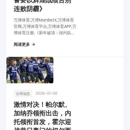
誓要以辉煌战绩告别
连败阴霾》
万博体育,万博ManBetX,万博体育
官网,万博体育平台,万博体育APP,万
博体育注册,《新年破浪：纽约队誓
要以辉煌战绩告别连败阴霾》
阅读更多
2026-01-08
公司动态
激情对决！帕尔默、
加纳乔领衔出击，内
托领衔首发，霍尔迎