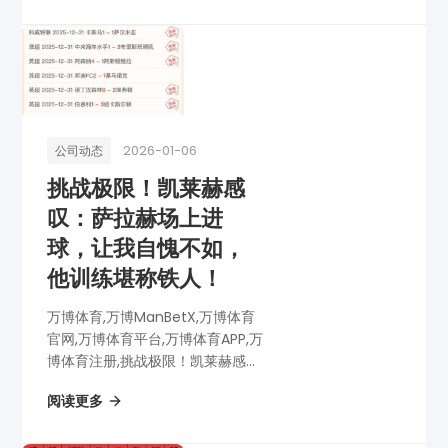
2026-01-06
公司动态
挑战极限！凯莱赫感
叹：萨拉赫场上进
球，让我自愧不如，
他训练堪称铁人！
万博体育,万博ManBetX,万博体育
官网,万博体育平台,万博体育APP,万
博体育注册,挑战极限！凯莱赫感
叹：萨拉赫场上进球，让我自愧不
阅读更多
如，他训练堪称铁人！