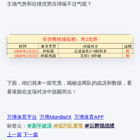
主场气势和往绩优势压得喘不过气呢？
下面，咱们就来一探究竟，揭秘这两队的战况和数据，看
看谁能在这场对决中脱颖而出！
万博体育平台
万博ManBetX
万博体育APP
标签云：
#新年破浪
#纽约队誓要
#以辉煌战绩
上一篇
下一篇