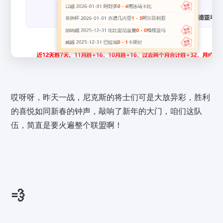
哎呀呀，昨天一战，尼克斯的将士们可是大放异彩，胜利
的喜悦如同新春的钟声，敲响了新年的大门，咱们这队
伍，简直是要火遍整个联盟啊！
💨