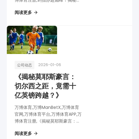
博体育注册,剑指苏超巅峰！揭秘强
队破关秘技，跟随小欧见证奇迹时
阅读更多
刻！
2026-01-06
公司动态
《揭秘莫耶斯豪言：
切尔西之距，竟需十
亿英镑跨越？》
万博体育,万博ManBetX,万博体育
官网,万博体育平台,万博体育APP,万
博体育注册,《揭秘莫耶斯豪言：切
尔西之距，竟需十亿英镑跨越？》
阅读更多