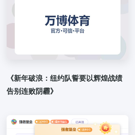
《新年破浪：纽约队誓要以辉煌战绩
告别连败阴霾》