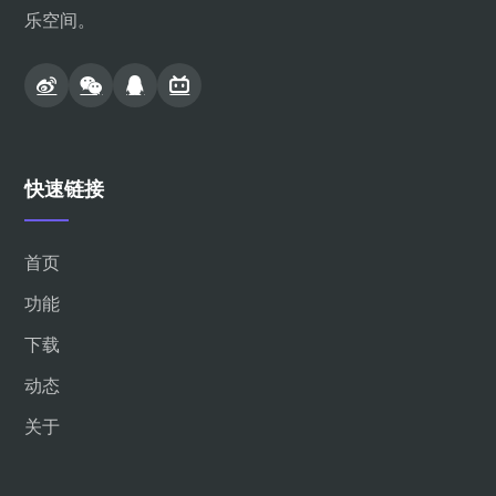
乐空间。
快速链接
首页
功能
下载
动态
关于