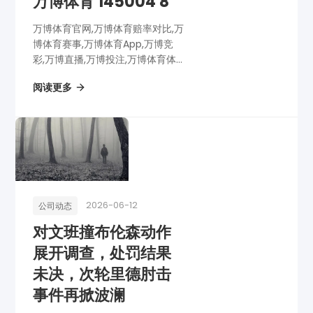
万博体育 145004 8
万博体育官网,万博体育赔率对比,万
博体育赛事,万博体育App,万博竞
彩,万博直播,万博投注,万博体育体
验,万博体育 145004 8
阅读更多
2026-06-12
公司动态
对文班撞布伦森动作
展开调查，处罚结果
未决，次轮里德肘击
事件再掀波澜