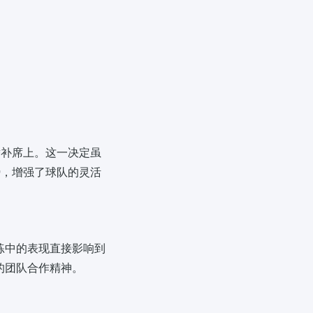
替补席上。这一决定虽
势，增强了球队的灵活
练中的表现直接影响到
的团队合作精神。