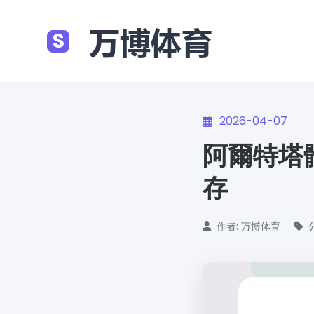
S
2026-04-07
阿爾特塔
存
作者: 万博体育