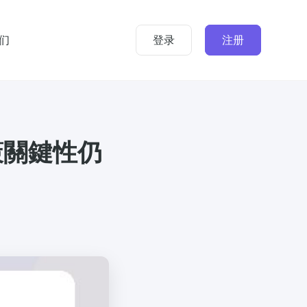
们
登录
注册
策關鍵性仍