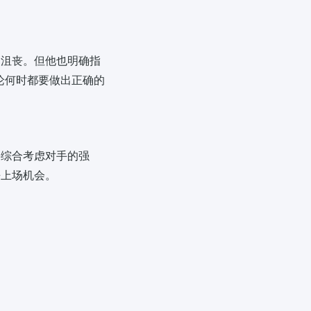
和沮丧。但他也明确指
论何时都要做出正确的
要综合考虑对手的强
去上场机会。