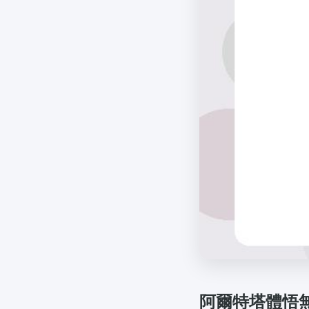
阿爾特塔體悟