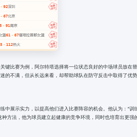
场关键比赛为例，阿尔特塔选择将一位状态良好的中场球员放在
球迷的不满，但从长远来看，却帮助球队在防守反击中取得了优
练中展示实力，以提高他们进入比赛阵容的机会。他认为：“训
这种方法，他为球员建立起健康的竞争环境，同时也培育出更强