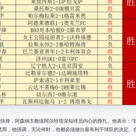
抉择，阿森纳主教练阿尔特塔深知球员内心的挣扎。他表示：“
然而，他强调，无论何时，他都必须做出最有利于球队的决定。