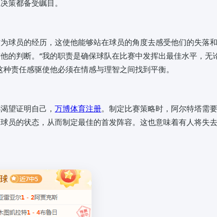
次决策都备受瞩目。
作为球员的经历，这使他能够站在球员的角度去感受他们的失落
他的判断。“我的职责是确保球队在比赛中发挥出最佳水平，无
这种责任感驱使他必须在情感与理智之间找到平衡。
都渴望证明自己，
万博体育注册
。制定比赛策略时，阿尔特塔需
和球员的状态，从而制定最佳的首发阵容。这也意味着有人将失