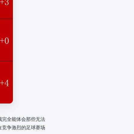
我完全能体会那些无法
在竞争激烈的足球赛场