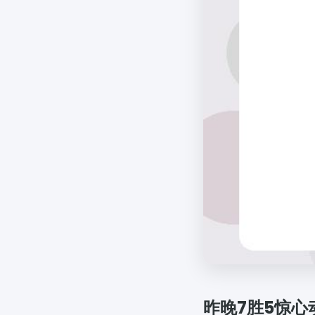
昨晚7胜5惊