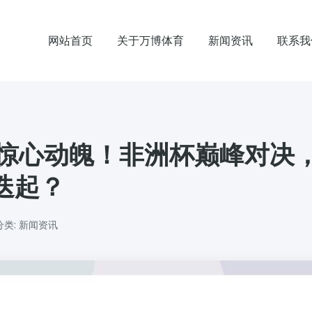
网站首页
关于万博体育
新闻资讯
联系我
5惊心动魄！非洲杯巅峰对决
迭起？
分类: 新闻资讯