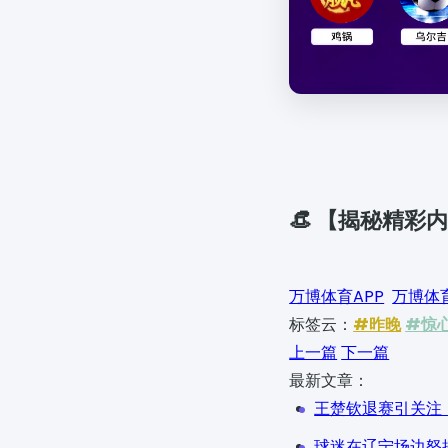
👒 【揭秘精
万博体育APP
万博体
标签云：
#昨晚
#惊
上一篇
下一篇
最新文章：
王楚钦退赛引关注
球迷在辽宁场边怒