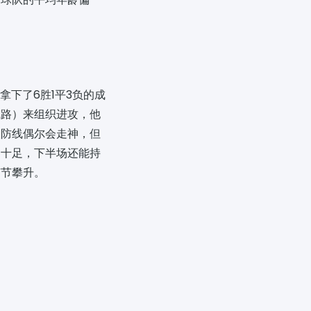
拿下了6胜1平3负的成
线路）来组织进攻，他
队防线偶尔会走神，但
力十足，下半场还能持
节节攀升。