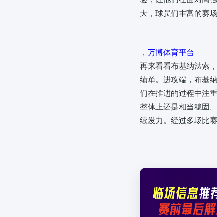
大，球员们丰富的赛
，
万博体育平台
再来看看布基纳法索，
绩单。进攻端，布基
们在推进的过程中注
整体上还是相当稳固
续发力。经过多场比