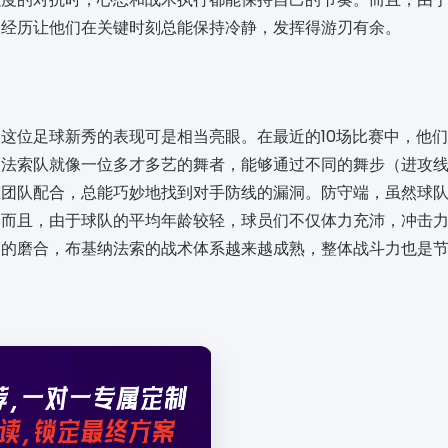
场经历让他们在关键时刻总能保持冷静，发挥得游刃有余。
这位足球新秀的表现可是相当亮眼。在最近的10场比赛中，他们
纳法索队就像一位多才多艺的舞者，能够通过不同的舞步（进攻
重团队配合，总能巧妙地找到对手防线的漏洞。防守端，虽然球
。而且，由于球队的平均年龄较轻，球员们不仅体力充沛，冲击
赛的磨合，布基纳法索的战术体系越来越成熟，整体战斗力也是