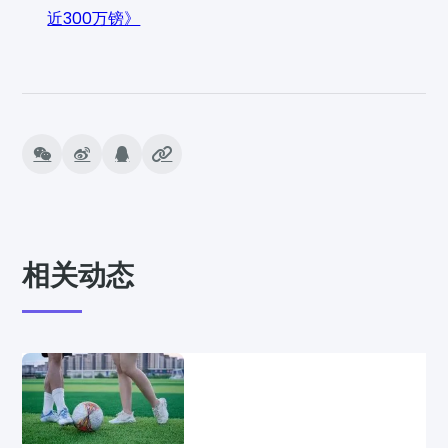
近300万镑》
相关动态