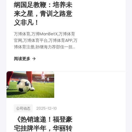
纲国足教鞭：培养未
来之星，青训之路意
义非凡！
万博体育,万博ManBetX,万博体育
官网,万博体育平台,万博体育APP,万
博体育注册,孙继海力荐邵佳一担纲
国足教鞭：培养未来之星，青训之
阅读更多
路意义非凡！
2025-12-10
公司动态
《热销速递！福登豪
宅挂牌半年，华丽转