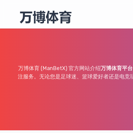
万博体育 (ManBetX) 官方网站介绍
万博体育平台
注服务。无论您是足球迷、篮球爱好者还是电竞