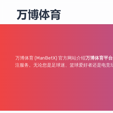
万博体育 (ManBetX) 官方网站介绍
万博体育平台
注服务。无论您是足球迷、篮球爱好者还是电竞