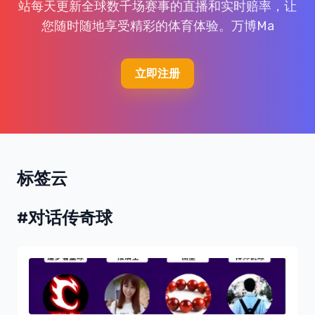
站每天更新全球数千场赛事的直播和实时赔率，让
您随时随地享受精彩的体育体验。万博Ma
立即注册
标签云
#对话传奇球