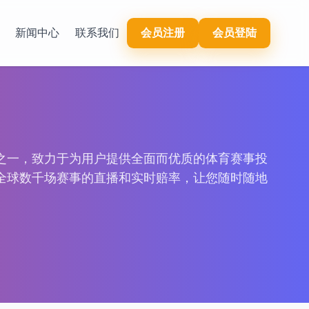
育
新闻中心
联系我们
会员注册
会员登陆
台之一，致力于为用户提供全面而优质的体育赛事投
全球数千场赛事的直播和实时赔率，让您随时随地