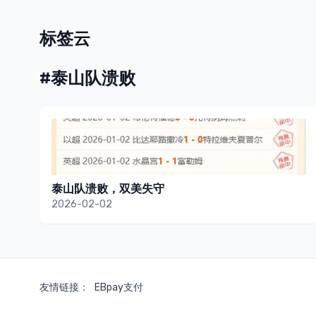
标签云
#泰山队溃败
泰山队溃败，双美失守
2026-02-02
友情链接：
EBpay支付