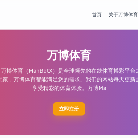
首页
关于万博体
万博体育
万博体育（ManBetX）是全球领先的在线体育博彩平
玩家，万博体育都能满足您的需求。我们的网站每天更新
享受精彩的体育体验。万博Ma
立即注册