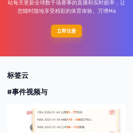
站每天更新全球数千场赛事的直播和实时赔率，让
您随时随地享受精彩的体育体验。万博Ma
立即注册
标签云
#事件视频与