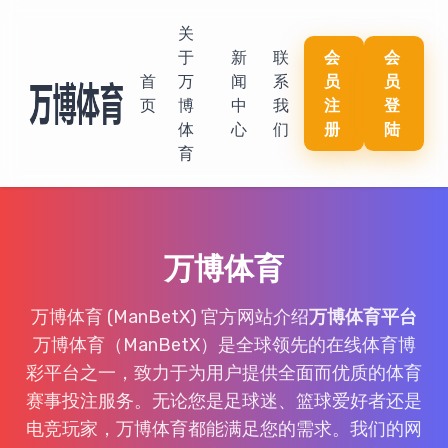
关
于
新
联
会
会
首
万
闻
系
员
员
页
博
中
我
注
登
体
心
们
册
陆
育
万博体育
万博体育 (ManBetX) 官方网站介绍
万博体育平台
万博体育（ManBetX）是全球领先的在线体育博
彩平台之一，致力于为用户提供全面而优质的体育
赛事投注服务。无论您是足球迷、篮球爱好者还是
电竞玩家，万博体育都能满足您的需求。我们的网