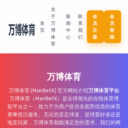
关
于
新
联
会
会
首
万
闻
系
员
员
页
博
中
我
注
登
体
心
们
册
陆
育
万博体育
万博体育 (ManBetX) 官方网站介绍
万博体育平台
万博体育（ManBetX）是全球领先的在线体育博
彩平台之一，致力于为用户提供全面而优质的体育
赛事投注服务。无论您是足球迷、篮球爱好者还是
电竞玩家，万博体育都能满足您的需求。我们的网