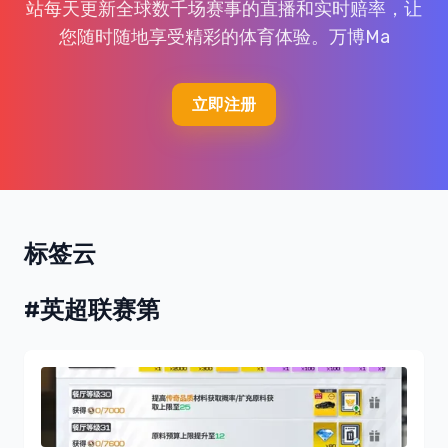
站每天更新全球数千场赛事的直播和实时赔率，让
您随时随地享受精彩的体育体验。万博Ma
立即注册
标签云
#英超联赛第