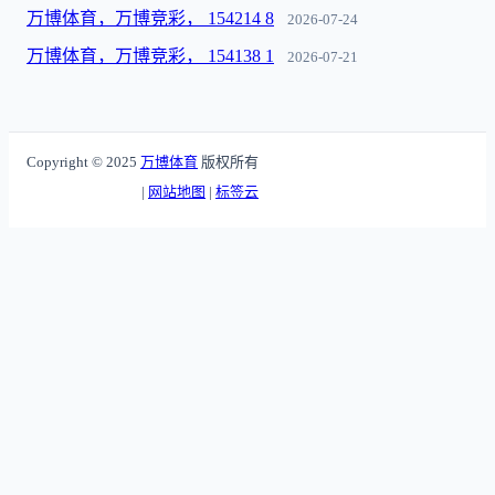
万博体育，万博竞彩， 154214 8
2026-07-24
万博体育，万博竞彩， 154138 1
2026-07-21
Copyright © 2025
万博体育
版权所有
|
网站地图
|
标签云