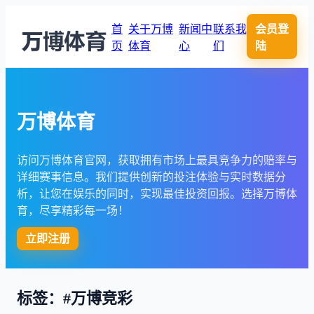
首
关于万博
新闻中
联系我
会员登
页
体育
心
们
陆
万博体育
访问万博体育官网，获取拥有市场上最具竞争力的赔率与
详细赛事信息。我们提供创新的投注体验与实时数据分
析，让您在娱乐的同时，实现最佳投资回报。选择万博体
育，尽享精彩每一场！
立即注册
标签：#万博竞彩